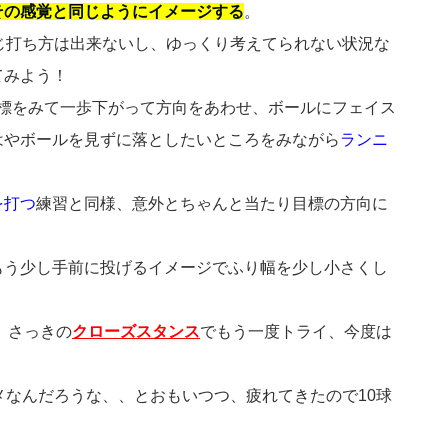
その感覚と同じようにイメージする
。
じ打ち方は出来ないし、ゆっくり考えてられない状況な
てみよう！
グで目標をみて一歩下がって方向をあわせ、ボールにフェイス
はやボールを見ずに落としたいところをみながら
ランニ
を打つ
練習と同様、意外とちゃんと当たり目標の方向に
もう少し手前に投げるイメージでふり幅を少し小さくし
 さっきの
クローズスタンス
でもう一度トライ、今度は
メなんだろうな、、とおもいつつ、疲れてきたので10球