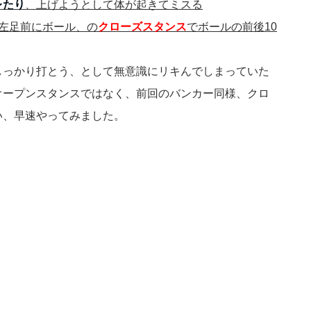
レたり
、上げようとして体が起きてミスる
左足前にボール、の
クローズスタンス
でボールの前後10
しっかり打とう、として無意識にリキんでしまっていた
オープンスタンスではなく、前回のバンカー同様、クロ
い、早速やってみました。