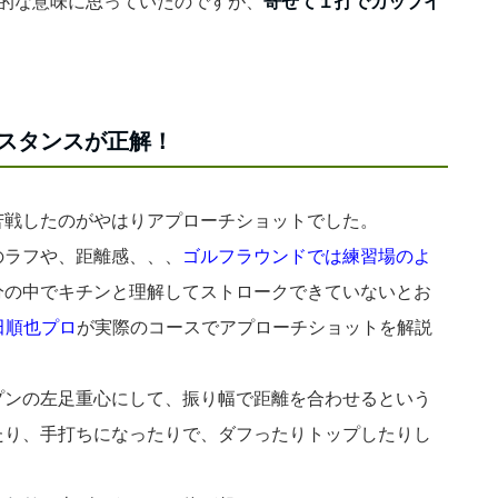
」的な意味に思っていたのですが、
寄せて１打でカップイ
スタンスが正解！
苦戦したのがやはりアプローチショットでした。
のラフや、距離感、、、
ゴルフラウンドでは練習場のよ
分の中でキチンと理解してストロークできていないとお
田順也プロ
が実際のコースでアプローチショットを解説
プンの左足重心にして、振り幅で距離を合わせるという
たり、手打ちになったりで、ダフったりトップしたりし