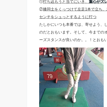
①
打ち込もうと当てにいき、
重心がズ
②
膝同士をくっつけて左足1本で立ち、
センチをシュっとするように打つ
たしかにいつも本番では、寄せよう、
のだとおもいます。そして、今までの
ーズスタンスが良いのか。。！とおも