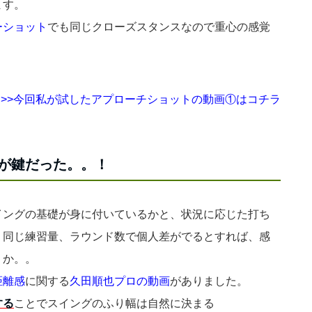
ます。
ーショット
でも同じクローズスタンスなので重心の感覚
>>今回私が試したアプローチショットの動画①はコチラ
が鍵だった。。！
イングの基礎が身に付いているかと、状況に応じた打ち
、同じ練習量、ラウンド数で個人差がでるとすれば、感
うか。。
距離感
に関する
久田順也プロの動画
がありました。
する
ことでスイングのふり幅は自然に決まる