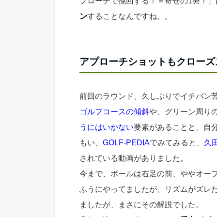
プローチで挽回する！＝寄せの1発！
ン
することなんですね。。
アプローチショットもクローズ
前回のラウンド、久しぶりでイチバン
ゴルフコースの傾斜
や、グリーン周り
うにはいかない
要素があることと、自
もい、
GOLF-PEDIA
でみてみると、
久
されている動画がありました。
今まで、ボールは右足の前、ややオー
ふうにやってましたが、リズムがズレ
ましたが、まさにその解説でした。