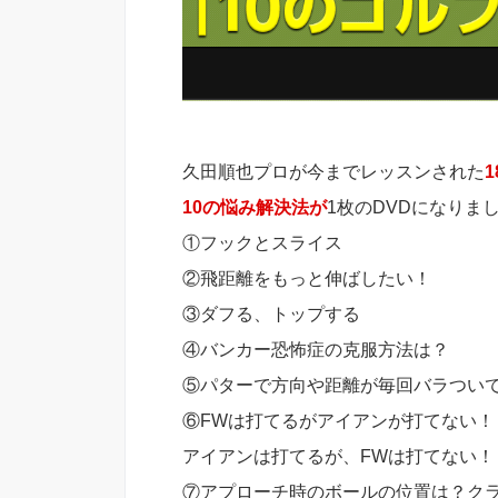
久田順也プロが今までレッスンされた
10の悩み解決法が
1枚のDVDになりま
①フックとスライス
②飛距離をもっと伸ばしたい！
③ダフる、トップする
④バンカー恐怖症の克服方法は？
⑤パターで方向や距離が毎回バラつい
⑥FWは打てるがアイアンが打てない！
アイアンは打てるが、FWは打てない！
⑦アプローチ時のボールの位置は？ク