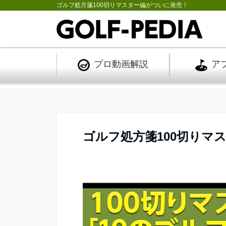
ゴルフ処方箋100切りマスター編がついに発売！
プロ
動画解説
ア
ゴルフ処方箋100切りマ